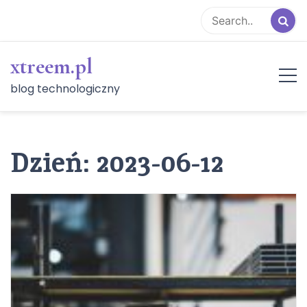
Skip
to
content
xtreem.pl
blog technologiczny
Dzień:
2023-06-12