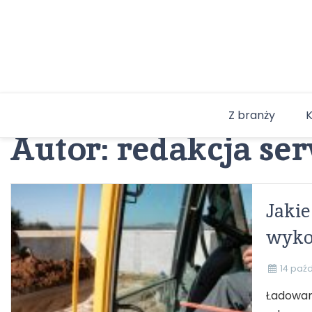
Skip
to
content
Z branży
Autor:
redakcja se
Jakie
wykor
14 paźd
Ładowar