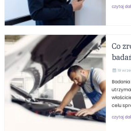
czytaj dal
Co zr
bada
19 wrz
Badania
utrzyma
właścici
celu spr
czytaj dal