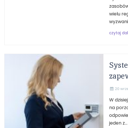
zasobów
wielu r
wyzwanio
czytaj dal
Syste
zapew
20 wrz
W dzisie
na porz
odpowied
jeden z...