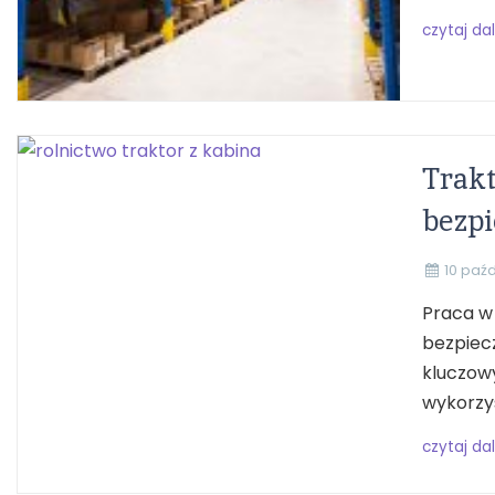
czytaj dal
Trakt
bezpi
10 paźd
Praca w 
bezpiec
kluczow
wykorzys
czytaj dal