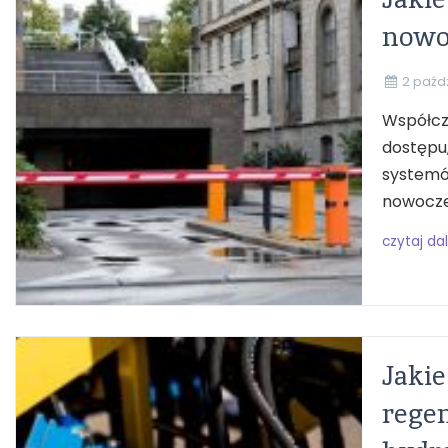
nowo
2 paźd
Współcze
dostępu
systemów
nowoczes
czytaj dal
Jakie
regen