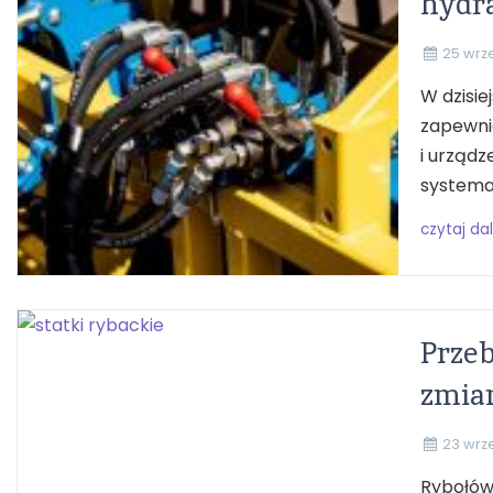
hydr
25 wrz
W dzisie
zapewnia
i urząd
systemac
czytaj dal
Przeb
zmia
23 wrz
Rybołów