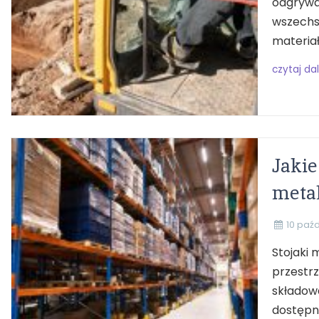
odgrywaj
wszechs
materiał
czytaj dal
Jakie
meta
10 paźd
Stojaki 
przestrz
składowa
dostępne