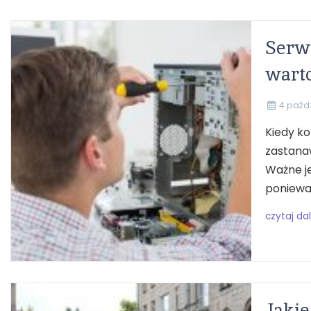
Serwi
warto
4 paźd
Kiedy ko
zastanaw
Ważne je
ponieważ
czytaj dal
Jakie