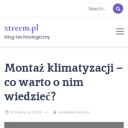
Skip
to
content
xtreem.pl
blog technologiczny
Montaż klimatyzacji –
co warto o nim
wiedzieć?
12 czerwca, 2023
redakcja serwisu