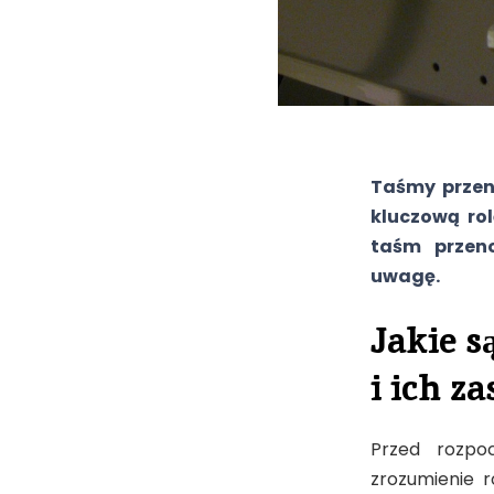
Taśmy przen
kluczową ro
taśm przeno
uwagę.
Jakie s
i ich z
Przed rozpo
zrozumienie r