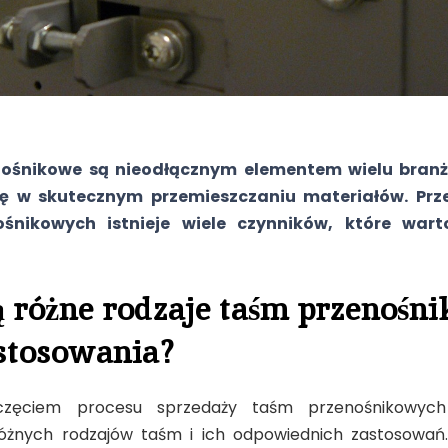
ośnikowe są nieodłącznym elementem wielu branż
lę w skutecznym przemieszczaniu materiałów. Prz
śnikowych istnieje wiele czynników, które war
ą różne rodzaje taśm przenoś
astosowania?
częciem procesu sprzedaży taśm przenośnikowych 
óżnych rodzajów taśm i ich odpowiednich zastosowań. 