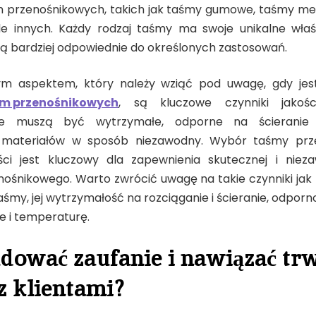
m przenośnikowych, takich jak taśmy gumowe, taśmy me
ele innych. Każdy rodzaj taśmy ma swoje unikalne właś
 są bardziej odpowiednie do określonych zastosowań.
m aspektem, który należy wziąć pod uwagę, gdy je
śm przenośnikowych
, są kluczowe czynniki jakoś
we muszą być wytrzymałe, odporne na ścieranie
 materiałów w sposób niezawodny. Wybór taśmy prz
ości jest kluczowy dla zapewnienia skutecznej i niez
ośnikowego. Warto zwrócić uwagę na takie czynniki jak 
aśmy, jej wytrzymałość na rozciąganie i ścieranie, odpor
 i temperaturę.
dować zaufanie i nawiązać tr
 z klientami?