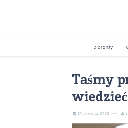
Skip
to
content
Z branży
Taśmy p
wiedzieć
12 czerwca, 2023
r