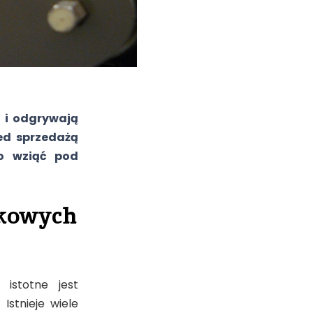
 i odgrywają
ed sprzedażą
to wziąć pod
nikowych
istotne jest
Istnieje wiele