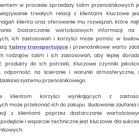
ntem w procesie sprzedaży taśm przenośnikowych j
wiązywanie trwałych relacji z klientami. Kluczowe je
agań klienta oraz oferowanie mu rozwiązań, które najle
wania. Dostarczanie wartościowych informacji n
ych, ich zastosowań i korzyści może pomóc w budowa
dażą
taśmy transportujące
i przenośnikowe warto zdo
h rodzajów taśm i ich zastosowań, aby lepiej doradz
 produkty do ich potrzeb. Kluczowe czynniki jakościo
, odporność na ścieranie i warunki atmosferyczne,
ziałania systemu przenośnikowego.
enie klientom korzyści wynikających z zastos
ch może przekonać ich do zakupu. Budowanie zaufania 
acji z klientami poprzez dostarczanie wartościowyc
 podejście i wsparcie techniczne jest kluczowe dla sukce
nikowych.