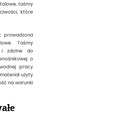
talowe, taśmy
ciwości, które
st prowadzona
ciowe. Taśmy
 i zdolne do
enośnikowej o
awodnej pracy
materiał użyty
ność na warunki
wałe