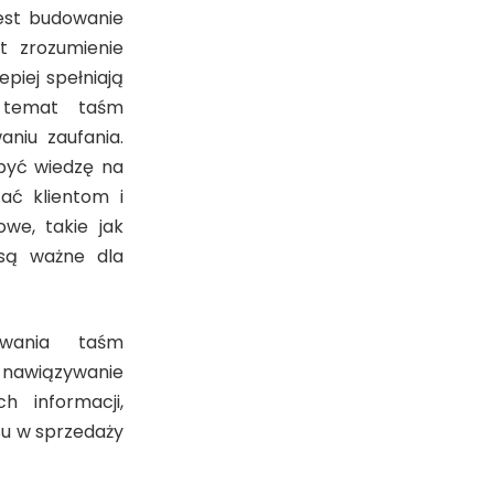
est budowanie
st zrozumienie
piej spełniają
a temat taśm
niu zaufania.
być wiedzę na
ać klientom i
we, takie jak
 są ważne dla
owania taśm
i nawiązywanie
h informacji,
su w sprzedaży