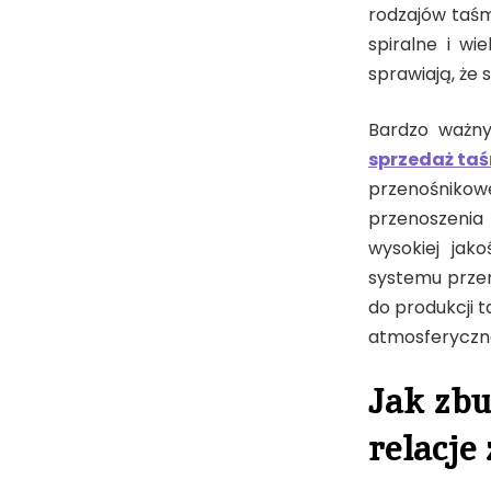
rodzajów taś
spiralne i wi
sprawiają, że
Bardzo ważny
sprzedaż ta
przenośniko
przenoszenia
wysokiej jak
systemu przen
do produkcji t
atmosferyczne
Jak zbu
relacje