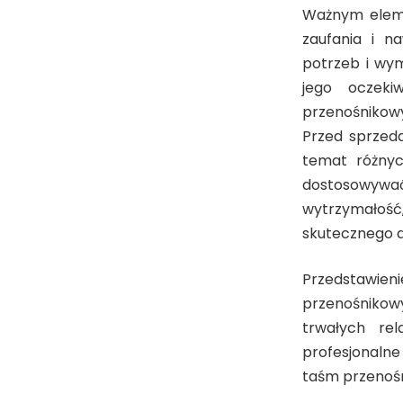
Ważnym eleme
zaufania i na
potrzeb i wym
jego oczeki
przenośnikow
Przed sprze
temat różnyc
dostosowywać
wytrzymałość
skutecznego d
Przedstawi
przenośnikowy
trwałych rel
profesjonalne
taśm przenoś