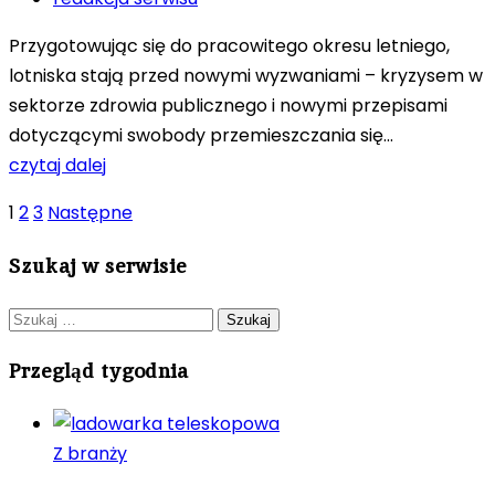
Przygotowując się do pracowitego okresu letniego,
lotniska stają przed nowymi wyzwaniami – kryzysem w
sektorze zdrowia publicznego i nowymi przepisami
dotyczącymi swobody przemieszczania się...
czytaj dalej
1
2
3
Następne
Stronicowanie
wpisów
Szukaj w serwisie
Szukaj:
Przegląd tygodnia
Z branży