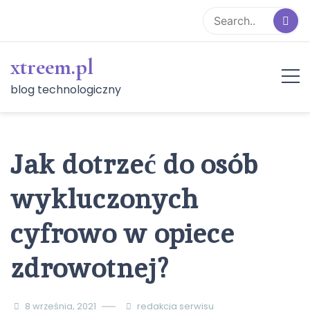
Skip
to
content
xtreem.pl
blog technologiczny
Jak dotrzeć do osób
wykluczonych
cyfrowo w opiece
zdrowotnej?
8 września, 2021
redakcja serwisu