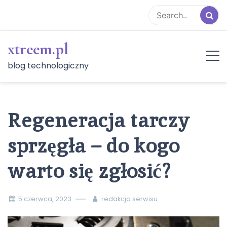
Skip
to
content
xtreem.pl
blog technologiczny
Regeneracja tarczy
sprzęgła – do kogo
warto się zgłosić?
5 czerwca, 2023
redakcja serwisu