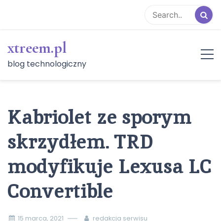
Skip
to
content
xtreem.pl
blog technologiczny
Kabriolet ze sporym
skrzydłem. TRD
modyfikuje Lexusa LC
Convertible
15 marca, 2021
redakcja serwisu