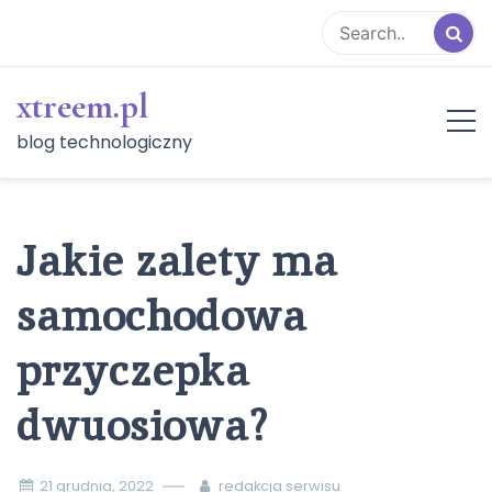
Skip
to
content
xtreem.pl
blog technologiczny
Jakie zalety ma
samochodowa
przyczepka
dwuosiowa?
21 grudnia, 2022
redakcja serwisu