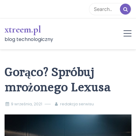
Skip
to
content
xtreem.pl
blog technologiczny
Gorąco? Spróbuj
mrożonego Lexusa
9 września, 2021
redakcja serwisu