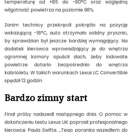
temperaturę od +85 do -60°C oraz względną
wilgotność powietrza na poziomie 98%.
Zanim technicy przekręcili pokrętło na pozycję
wskazującą -18°C, auto otrzymało solidny prysznic,
by sprawdzian był jeszcze bardziej wymagający. Na
dodatek kierowca wprowadzający je do wnętrza
ogromnej komory opuścił dach, żeby lodowate
powietrze dotarło bezpośrednio do wnętrza
kabrioletu. W takich warunkach Lexus LC Convertible
spędził 12 godzin.
Bardzo zimny start
Finał próby nadszedł następnego dnia. O pomoc w
dokończeniu testu Lexus UK poprosił profesjonalnego
kierowcę Paula Swifta. „Tego poranka wszedłem do