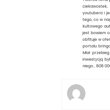
ciekawostek,
youtubera i j
tego, co w na
kultowego aut
jest bowiem o
obfituje w of
portalu bring
Miał przebieg
inwestycją by
niego… 808 00