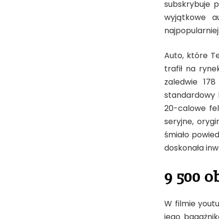
subskrybuje p
wyjątkowe a
najpopularnie
Auto, które T
trafił na ryn
zaledwie 178
standardowy k
20-calowe fel
seryjne, oryg
śmiało powied
doskonała inwe
9 500 o
W filmie yout
jego bagażnik