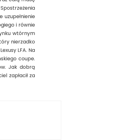
Spostrzeżenia
e uzupełnienie
giego i równie
 rynku wtórnym
tóry nierzadko
Lexusy LFA. Na
ńskiego coupe.
ów. Jak dobrą
el zapłacił za