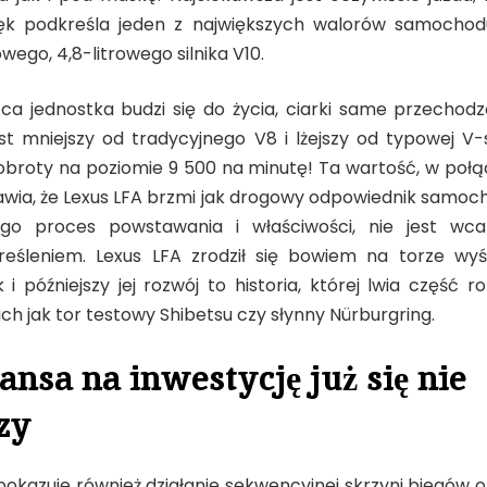
ęk podkreśla jeden z największych walorów samochod
ego, 4,8-litrowego silnika V10.
a jednostka budzi się do życia, ciarki same przechod
jest mniejszy od tradycyjnego V8 i lżejszy od typowej V-
roty na poziomie 9 500 na minutę! Ta wartość, w połąc
awia, że Lexus LFA brzmi jak drogowy odpowiednik samoch
ego proces powstawania i właściwości, nie jest wca
reśleniem. Lexus LFA zrodził się bowiem na torze wy
 i późniejszy jej rozwój to historia, której lwia część 
ch jak tor testowy Shibetsu czy słynny Nürburgring.
ansa na inwestycję już się nie
zy
pokazuje również działanie sekwencyjnej skrzyni biegów 