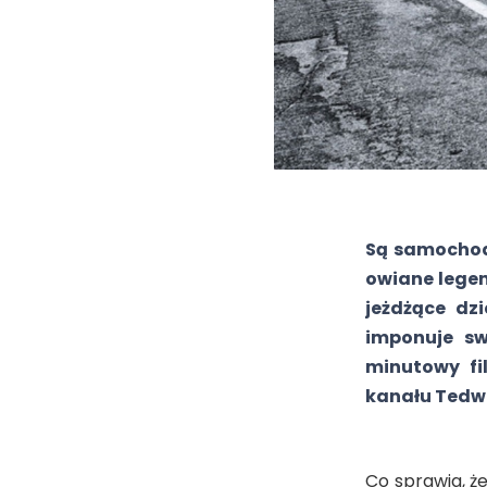
Są samochody
owiane legend
jeżdżące dz
imponuje sw
minutowy fi
kanału Tedw
Co sprawia, ż