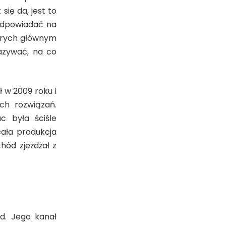
ię da, jest to
 odpowiadać na
tórych głównym
azywać, na co
 w 2009 roku i
ch rozwiązań.
 była ściśle
cała produkcja
hód zjeżdżał z
d. Jego kanał