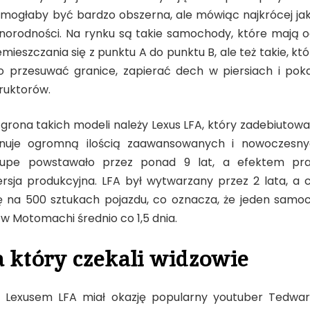
 mogłaby być bardzo obszerna, ale mówiąc najkrócej jak s
óżnorodności. Na rynku są takie samochody, które mają
mieszczania się z punktu A do punktu B, ale też takie, k
o przesuwać granice, zapierać dech w piersiach i pok
truktorów.
grona takich modeli należy Lexus LFA, który zadebiutował
nuje ogromną ilością zaawansowanych i nowoczesny
upe powstawało przez ponad 9 lat, a efektem prac
rsja produkcyjna. LFA był wytwarzany przez 2 lata, a 
ę na 500 sztukach pojazdu, co oznacza, że jeden samoc
w Motomachi średnio co 1,5 dnia.
a który czekali widzowie
z Lexusem LFA miał okazję popularny youtuber Tedwar