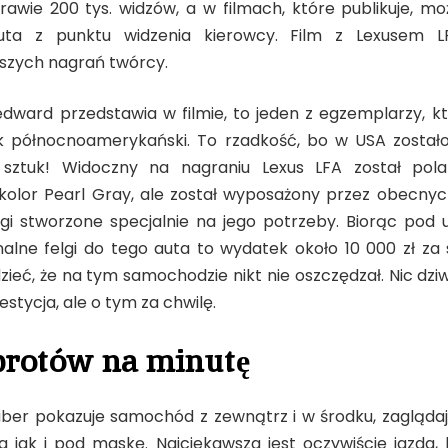
rawie 200 tys. widzów, a w filmach, które publikuje, 
uta z punktu widzenia kierowcy. Film z Lexusem L
jszych nagrań twórcy.
edward przedstawia w filmie, to jeden z egzemplarzy, k
ek północnoamerykański. To rzadkość, bo w USA został
 sztuk! Widoczny na nagraniu Lexus LFA został pol
olor Pearl Gray, ale został wyposażony przez obecnych
gi stworzone specjalnie na jego potrzeby. Biorąc pod 
inalne felgi do tego auta to wydatek około 10 000 zł za
zieć, że na tym samochodzie nikt nie oszczędzał. Nic dzi
stycja, ale o tym za chwilę.
brotów na minutę
uber pokazuje samochód z zewnątrz i w środku, zagląda
a jak i pod maskę. Najciekawsza jest oczywiście jazda, 