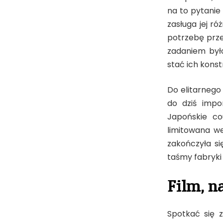
na to pytanie
zasługa jej r
potrzebę prze
zadaniem był
stać ich kons
Do elitarnego 
do dziś impo
Japońskie co
limitowana we
zakończyła si
taśmy fabryki 
Film, n
Spotkać się 