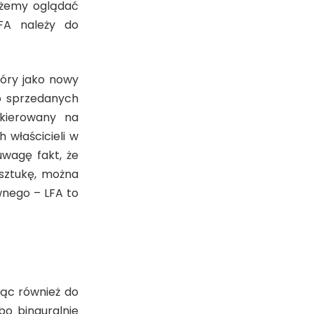
możemy oglądać
FA należy do
tóry jako nowy
o sprzedanych
akierowany na
 właścicieli w
uwagę fakt, że
 sztukę, można
wnego – LFA to
jąc również do
bo binauralnie