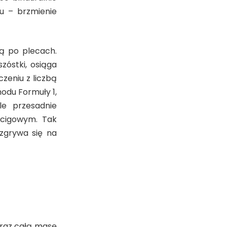
u – brzmienie
zą po plecach.
szóstki, osiąga
zeniu z liczbą
odu Formuły 1,
le przesadnie
ścigowym. Tak
rozgrywa się na
oraz całą masę