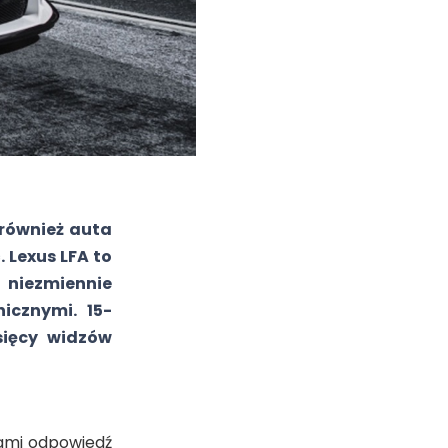
 również auta
 Lexus LFA to
 niezmiennie
icznymi. 15-
sięcy widzów
dami odpowiedź