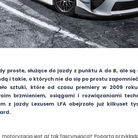
 proste, służące do jazdy z punktu A do B, ale są
ą i takie, o których nie da się po prostu zapomnieć.
ieło sztuki, które od czasu premiery w 2009 roku
oim brzmieniem, osiągami i rozwiązaniami techn
lm z jazdy Lexusem LFA obejrzało już kilkuset ty
ard.
e motoryzacja jest aż tak fascynująca? Poparta przykła