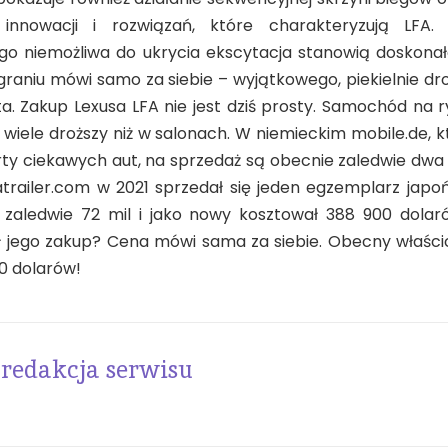
 innowacji i rozwiązań, które charakteryzują LFA. 
ego niemożliwa do ukrycia ekscytacja stanowią doskonał
graniu mówi samo za siebie – wyjątkowego, piekielnie dro
a. Zakup Lexusa LFA nie jest dziś prosty. Samochód na
 wiele droższy niż w salonach. W niemieckim mobile.de, k
erty ciekawych aut, na sprzedaż są obecnie zaledwie dwa 
atrailer.com w 2021 sprzedał się jeden egzemplarz japo
 zaledwie 72 mil i jako nowy kosztował 388 900 dolar
ł jego zakup? Cena mówi sama za siebie. Obecny właścici
0 dolarów!
redakcja serwisu