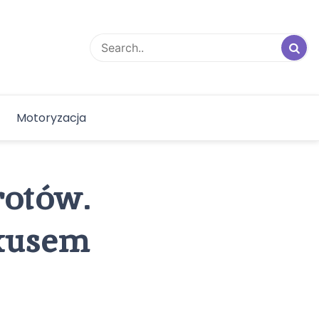
Motoryzacja
rotów.
exusem