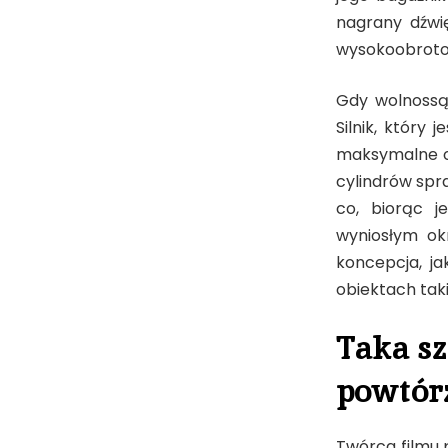
nagrany dźwi
wysokoobrotow
Gdy wolnossąc
Silnik, który 
maksymalne ob
cylindrów spr
co, biorąc j
wyniosłym ok
koncepcja, jak
obiektach taki
Taka sz
powtór
Twórca filmu 