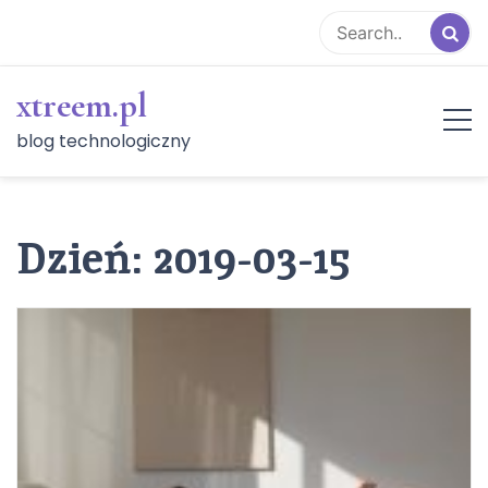
Skip
to
content
xtreem.pl
blog technologiczny
Dzień:
2019-03-15