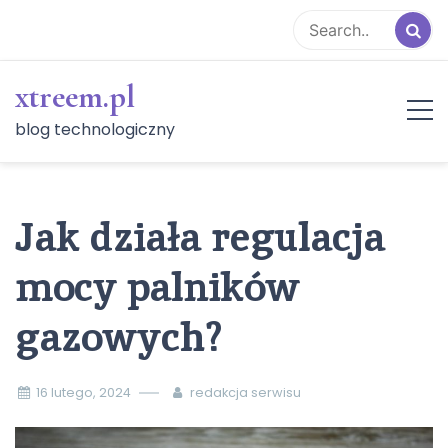
Skip
to
content
xtreem.pl
blog technologiczny
Jak działa regulacja
mocy palników
gazowych?
16 lutego, 2024
redakcja serwisu