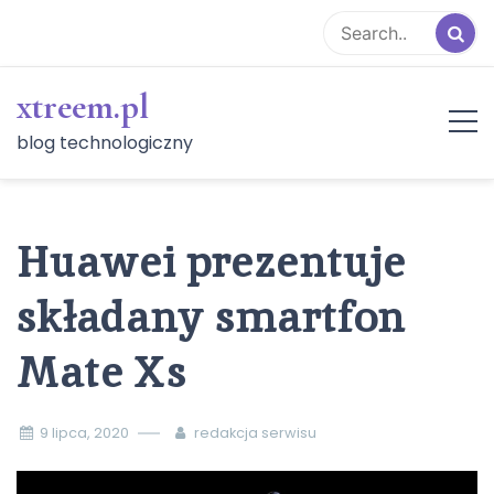
Skip
to
content
xtreem.pl
blog technologiczny
Huawei prezentuje
składany smartfon
Mate Xs
9 lipca, 2020
redakcja serwisu