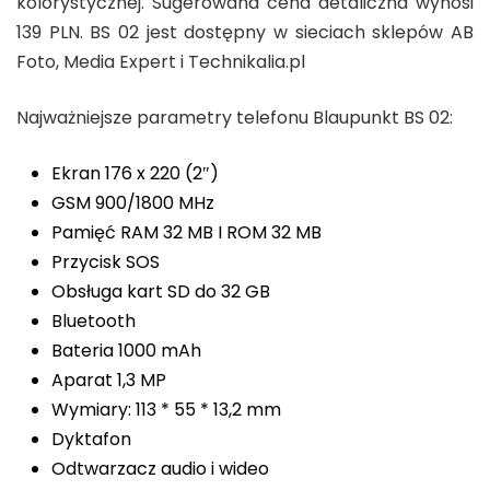
kolorystycznej. Sugerowana cena detaliczna wynosi
139 PLN. BS 02 jest dostępny w sieciach sklepów AB
Foto, Media Expert i Technikalia.pl
Najważniejsze parametry telefonu Blaupunkt BS 02:
Ekran 176 x 220 (2″)
GSM 900/1800 MHz
Pamięć RAM 32 MB I ROM 32 MB
Przycisk SOS
Obsługa kart SD do 32 GB
Bluetooth
Bateria 1000 mAh
Aparat 1,3 MP
Wymiary: 113 * 55 * 13,2 mm
Dyktafon
Odtwarzacz audio i wideo