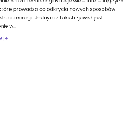
inie nauki i technologii istnieje wiele interesujących
, które prowadzą do odkrycia nowych sposobów
tania energii. Jednym z takich zjawisk jest
ie w...
ej