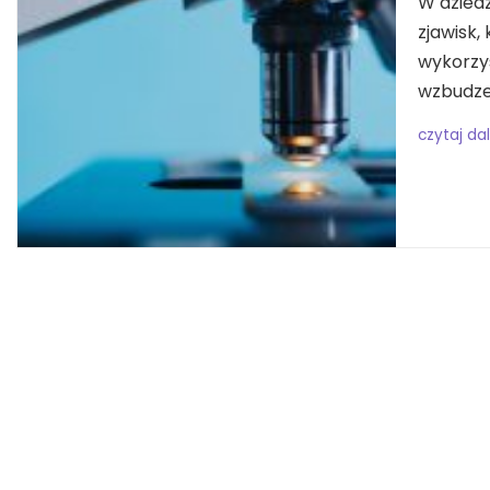
W dziedz
zjawisk
wykorzys
wzbudzen
czytaj dal