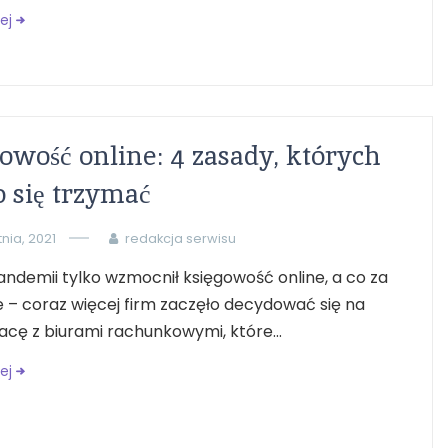
ej
owość online: 4 zasady, których
 się trzymać
tnia, 2021
redakcja serwisu
ndemii tylko wzmocnił księgowość online, a co za
e – coraz więcej firm zaczęło decydować się na
cę z biurami rachunkowymi, które...
ej