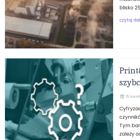
blisko 2
czytaj dal
Print
szybc
15 kwie
Cyfryzac
czynnikó
Tym bar
zależy od