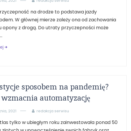
tnia, 2021
redakcja serwisu
rzyczepność na drodze to podstawa jazdy
dem. W głównej mierze zależy ona od zachowania
u opony z drogą. Do utraty przyczepności może
..
ej
stycje sposobem na pandemię?
s wzmacnia automatyzację
tnia, 2021
redakcja serwisu
tlas tylko w ubiegłym roku zainwestowała ponad 50
 złotych w unowocześnienie swoich fabryk oraz