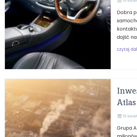
15 kwie
Dobra p
samocho
kontakt
dojść na.
czytaj dal
Inwe
Atla
15 kwie
Grupa A
milionów