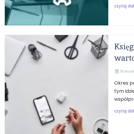
czytaj dal
Księg
warto
15 kwie
Okres pa
tym idzi
współpra
czytaj dal