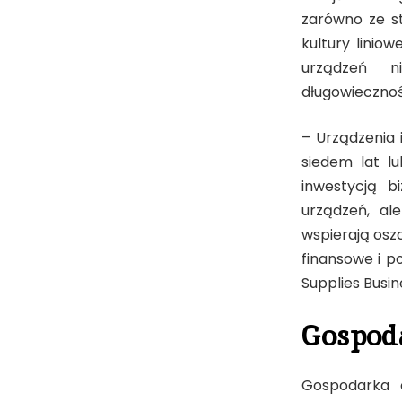
zarówno ze st
kultury linio
urządzeń n
długowiecznoś
– Urządzenia 
siedem lat lu
inwestycją b
urządzeń, ale
wspierają oszc
finansowe i p
Supplies Busi
Gospod
Gospodarka 