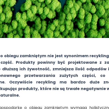
 obiegu zamkniętym nie jest synonimem recyklingu
j część. Produkty powinny być projektowane z za
 dłuższą ich żywotność, zmniejsza ilość odpadów 
onownego przetwarzania zużytych części, co 
nne. Oczywiście recykling ma bardzo duże zna
 kupując produkty, które nie są trwałe negatywni
aturalne.
 gospodarkę o obiegu zamkniętym wymaga holistyczn