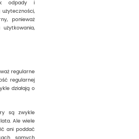
ak odpady i
 użyteczności,
rny, ponieważ
 użytkowania,
eważ regularne
ość regularnej
kle działają o
ory są zwykle
ata. Ale wiele
ić ani poddać
ecach samych