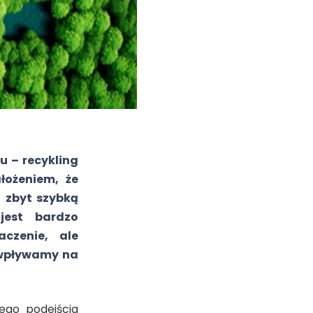
 – recykling
łożeniem, że
i zbyt szybką
jest bardzo
czenie, ale
e wpływamy na
ego podejścia