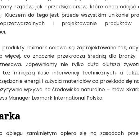
rony rządów, jak i przedsiębiorstw, które chcą odejść 
wej. Kluczem do tego jest przede wszystkim unikanie prod
ieprzetwarzalnych i projektowanie produktó
ci.
i produkty Lexmark celowo są zaprojektowane tak, aby 
b więcej, co znacznie przekracza średnią dla branży.
iznesową. Zapewniamy nie tylko dużo dłuższą żywo
 też mniejszą ilość interwencji technicznych, a także
zędzanie energii i zużycia materiałów co przekłada się n
ozytywnie wpływa na środowisko naturalne – mówi Skar
ness Manager Lexmark International Polska.
arka
o obiegu zamkniętym opiera się na zasadach przep