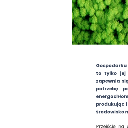
Gospodarka o
to tylko je
zapewnia się
potrzebę p
energochło
produkując i
środowisko n
Przejście na