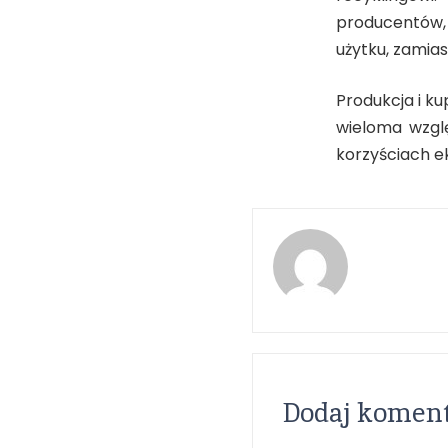
producentów, 
użytku, zamia
Produkcja i k
wieloma wzgl
korzyściach 
Dodaj komen