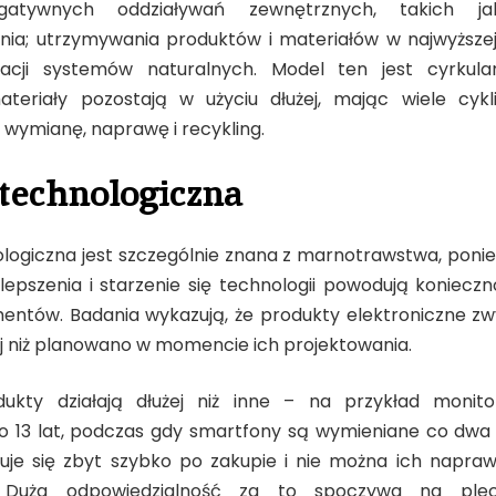
gatywnych oddziaływań zewnętrznych, takich j
nia; utrzymywania produktów i materiałów w najwyższej
acji systemów naturalnych. Model ten jest cyrkula
teriały pozostają w użyciu dłużej, mając wiele cykli
wymianę, naprawę i recykling.
technologiczna
logiczna jest szczególnie znana z marnotrawstwa, poni
ulepszenia i starzenie się technologii powodują konieczn
ntów. Badania wykazują, że produkty elektroniczne zwy
ej niż planowano w momencie ich projektowania.
dukty działają dłużej niż inne – na przykład monit
 13 lat, podczas gdy smartfony są wymieniane co dwa l
je się zbyt szybko po zakupie i nie można ich napraw
i. Duża odpowiedzialność za to spoczywa na pl