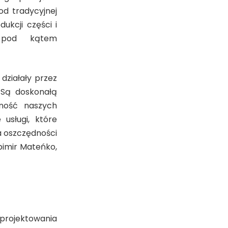
od tradycyjnej
ukcji części i
w pod kątem
działały przez
 Są doskonałą
tność naszych
 usługi, które
a oszczędności
bimir Mateńko,
rojektowania