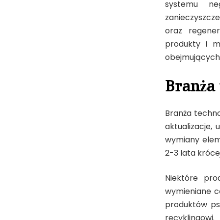
systemu ne
zanieczyszcze
oraz regener
produkty i ma
obejmujących 
Branża 
Branża techno
aktualizacje, 
wymiany eleme
2-3 lata króc
Niektóre pro
wymieniane co
produktów psu
recyklingow