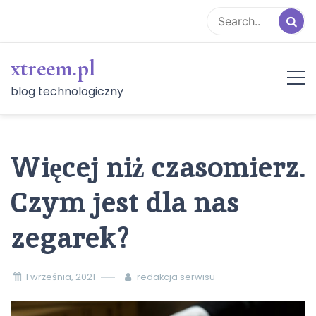
Skip
to
content
xtreem.pl
blog technologiczny
Więcej niż czasomierz.
Czym jest dla nas
zegarek?
1 września, 2021
redakcja serwisu