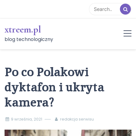
Skip
to
content
xtreem.pl
blog technologiczny
Po co Polakowi
dyktafon i ukryta
kamera?
9 września, 2021
redakcja serwisu