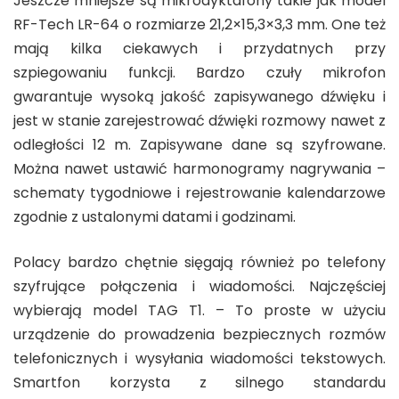
Jeszcze mniejsze są mikrodyktafony takie jak model
RF-Tech LR-64 o rozmiarze 21,2×15,3×3,3 mm. One też
mają kilka ciekawych i przydatnych przy
szpiegowaniu funkcji. Bardzo czuły mikrofon
gwarantuje wysoką jakość zapisywanego dźwięku i
jest w stanie zarejestrować dźwięki rozmowy nawet z
odległości 12 m. Zapisywane dane są szyfrowane.
Można nawet ustawić harmonogramy nagrywania –
schematy tygodniowe i rejestrowanie kalendarzowe
zgodnie z ustalonymi datami i godzinami.
Polacy bardzo chętnie sięgają również po telefony
szyfrujące połączenia i wiadomości. Najczęściej
wybierają model TAG T1. – To proste w użyciu
urządzenie do prowadzenia bezpiecznych rozmów
telefonicznych i wysyłania wiadomości tekstowych.
Smartfon korzysta z silnego standardu