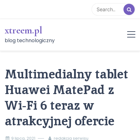
Skip
to
content
xtreem.pl
blog technologiczny
Multimedialny tablet
Huawei MatePad z
Wi-Fi 6 teraz w
atrakcyjnej ofercie
9 lipca, 2021
redakcja serwisu