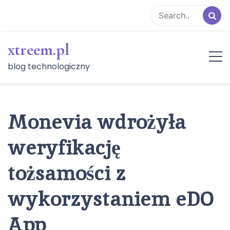
Skip
to
content
xtreem.pl
blog technologiczny
Monevia wdrożyła
weryfikację
tożsamości z
wykorzystaniem eDO
App