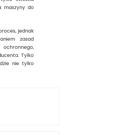
ia maszyny do
proces, jednak
ganiem zasad
 ochronnego,
ucenta. Tylko
ie nie tylko