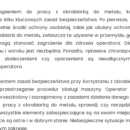
tąpieniem do pracy z obrabiarką do metalu, ko
e kilku kluczowych zasad bezpieczeństwa. Po pierwsze,
dnie środki ochrony osobistej, takie jak okulary ochronn
abiarki do metalu, zwłaszcza te używane w przemyśle, ge
mogą stanowić zagrożenie dla zdrowia operatora. Dl
u i wzroku jest niezbędna. Ponadto, rękawice chroniąc
i skaleczeniami czy oparzeniami są nieodłączn
operatora.
ntem zasad bezpieczeństwa przy korzystaniu z obrabia
 przestrzeganie procedur obsługi maszyny. Operator
rzeszkolony i zaznajomiony z zasadami działania danego
pracy z obrabiarką do metalu, sprawdź, czy narzędzie
wszystkie elementy zabezpieczające są na swoim miejsc
ce są ostre i w dobrym stanie. Niebezpieczne sytuacje 
ym zakresie.