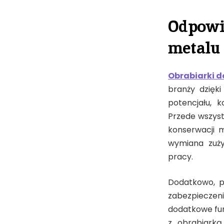
Odpowi
metalu
Obrabiarki d
branży dzięki
potencjału, 
Przede wszyst
konserwacji m
wymiana zuży
pracy.
Dodatkowo, p
zabezpieczen
dodatkowe fu
z obrabiarką