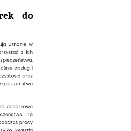
arek do
ują uznanie w
orzystać z ich
zpieczeństwa.
śnie obsługi i
zystości oraz
zpieczeństwa
wać dodatkowe
eczeństwa. Te
podczas pracy
tylko kwestia