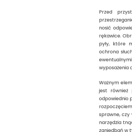
Przed przys
przestrzegani
nosić odpowie
rękawice. Obr
pyły, które 
ochrona słuch
ewentualnym
wyposażenia 
Ważnym eleme
jest również
odpowiednio p
rozpoczęciem 
sprawne, czy 
narzędzia tną
zaniedbań w t