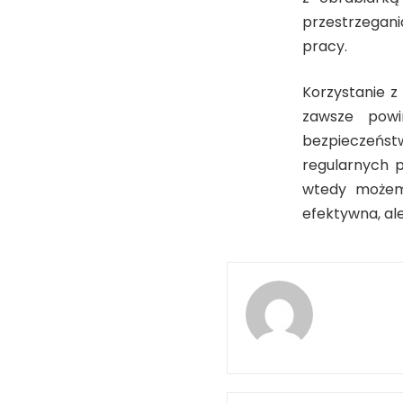
przestrzegan
pracy.
Korzystanie z
zawsze powi
bezpieczeńs
regularnych 
wtedy możemy
efektywna, al