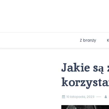
Skip
to
content
Z branży
Jakie są
korzysta
10 listopada, 2023