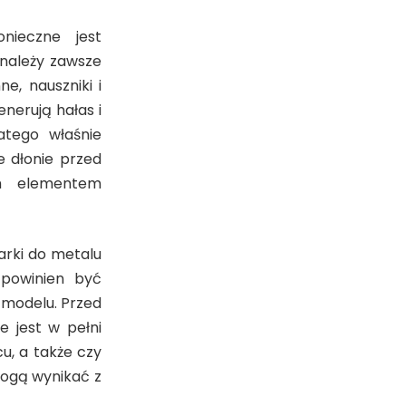
nieczne jest
 należy zawsze
e, nauszniki i
nerują hałas i
atego właśnie
e dłonie przed
ym elementem
rki do metalu
 powinien być
 modelu. Przed
 jest w pełni
u, a także czy
mogą wynikać z