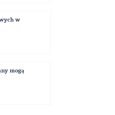
owych w
iany mogą