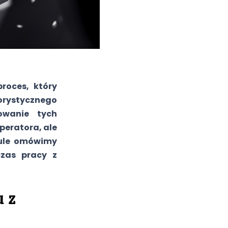
roces, który
rystycznego
owanie tych
peratora, ale
kule omówimy
zas pracy z
 z