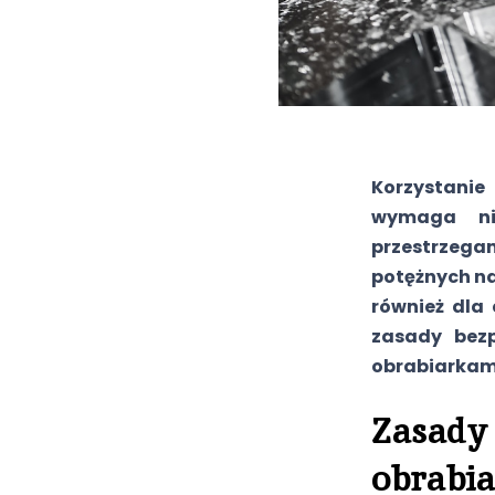
Korzystanie 
wymaga nie
przestrzeg
potężnych na
również dla
zasady bez
obrabiarkam
Zasady 
obrabia