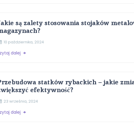
Jakie są zalety stosowania stojaków metal
magazynach?
10 października, 2024
zytaj dalej
Przebudowa statków rybackich – jakie zm
zwiększyć efektywność?
23 września, 2024
zytaj dalej