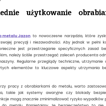
ednie użytkowanie obrabi
o metalu Jazon
to nowoczesne narzędzia, które zysk
 swojej precyzji i niezawodności. Aby jednak w pełni k
konieczne jest przestrzeganie specyficznych zasad be
kim, należy ściśle przestrzegać zaleceń producenta odno
aszyny. Regularne przeglądy techniczne, utrzymanie c
tych elementów to kluczowe aspekty utrzymania be
rzy pracy z obrabiarkami do metalu, warto zastoso
ia, takie jak systemy awaryjne czy blokady bezpi
nkcje mogą znacznie zminimalizować ryzyko wypadków 
 do metalu. Pamiętajmy, że bezpieczeństwo to nie 