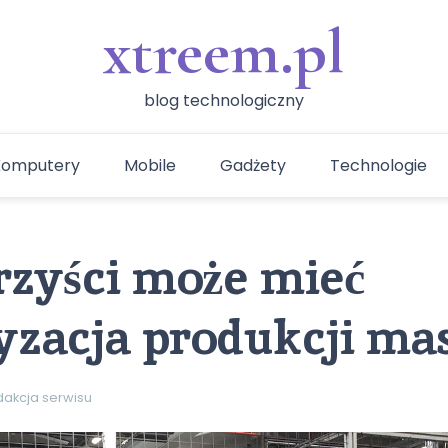
xtreem.pl
blog technologiczny
Komputery
Mobile
Gadżety
Technologie
rzyści może mieć
zacja produkcji ma
dakcja serwisu