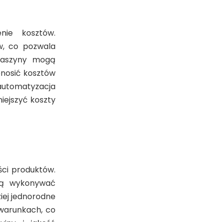
nie kosztów.
w, co pozwala
 maszyny mogą
onosić kosztów
automatyzacja
iejszyć koszty
ści produktów.
gą wykonywać
iej jednorodne
 warunkach, co