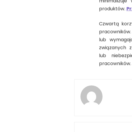
minimalizuje
produktów.
Pr
Czwartą korz
pracownikó
lub wymagają
związanych 
lub niebezp
pracowników.