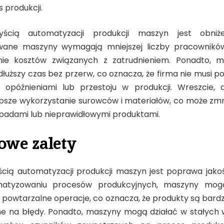
 produkcji.
yścią automatyzacji produkcji maszyn jest obniże
ane maszyny wymagają mniejszej liczby pracownikó
nie kosztów związanych z zatrudnieniem. Ponadto,
dłuższy czas bez przerw, co oznacza, że firma nie musi p
 opóźnieniami lub przestoju w produkcji. Wreszcie, 
psze wykorzystanie surowców i materiałów, co może zmn
padami lub nieprawidłowymi produktami.
owe zalety
ścią automatyzacji produkcji maszyn jest poprawa jako
omatyzowaniu procesów produkcyjnych, maszyny mo
i powtarzalne operacje, co oznacza, że produkty są bardz
ne na błędy. Ponadto, maszyny mogą działać w stałych