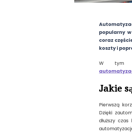
Automatyzacj
popularny w
coraz części
koszty i pop
W tym ar
automatyzac
Jakie s
Pierwszą korz
Dzięki zauto
dłuższy czas 
automatyzacj