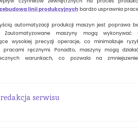
 wpływ czynników zewnętrznych na proces produkcy
zebudowa linii produkcyjnych
bardzo usprawnia prace
yścią automatyzacji produkcji maszyn jest poprawa b
w. Zautomatyzowane maszyny mogą wykonywać ni
ce wysokiej precyzji operacje, co minimalizuje ry
z pracami ręcznymi. Ponadto, maszyny mogą działa
iecznych warunkach, co pozwala na zmniejszeni
redakcja serwisu