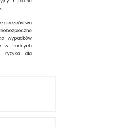
jny i jakość
.
ezpieczeństwa
ebezpieczne
zyko wypadków
ć w trudnych
e ryzyka dla