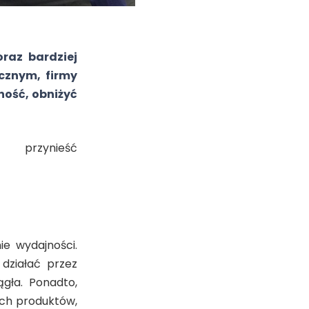
raz bardziej
cznym, firmy
ność, obniżyć
przynieść
ie wydajności.
działać przez
ągła. Ponadto,
ch produktów,