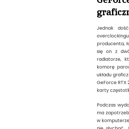
graficz
Jednak dość
overclockin
producenta, ł
się on z dw
radiatorze, 
komorę parow
układu graficz
GeForce RTX 2
karty częstotl
Podczas wydaj
ma zapotrzebo
w komputerze z
nie słychać.