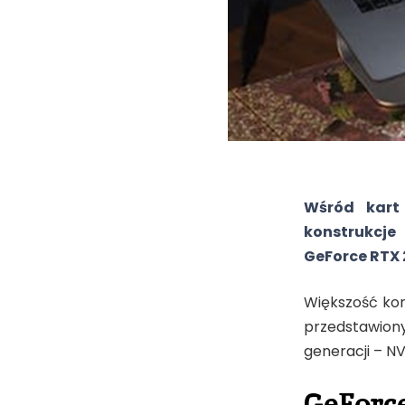
Wśród kart 
konstrukcje
GeForce RTX 
Większość kon
przedstawiony
generacji – NV
GeForce