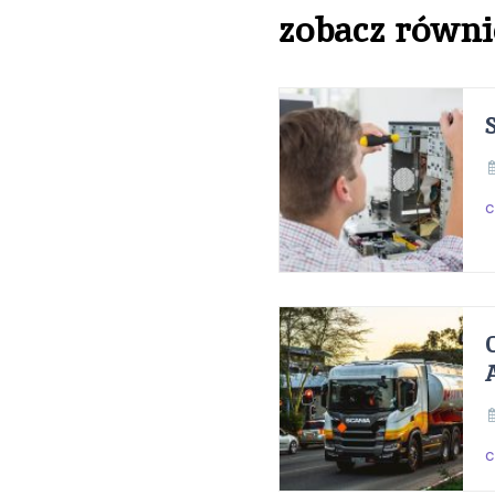
zobacz równi
c
c