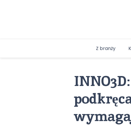
Skip
to
content
Z branży
INNO3D: 
podkręca
wymaga