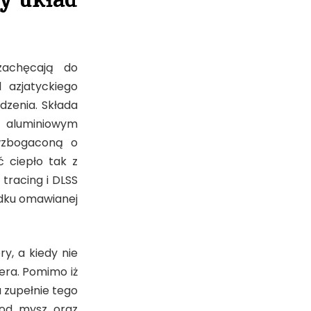
zachęcają do
azjatyckiego
zenia. Składa
 aluminiowym
 wzbogaconą o
 ciepło tak z
 tracing i DLSS
adku omawianej
y, a kiedy nie
era. Pomimo iż
u zupełnie tego
pod mysz oraz