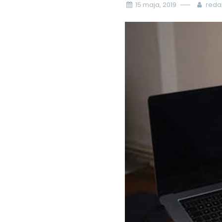
15 maja, 2019
reda