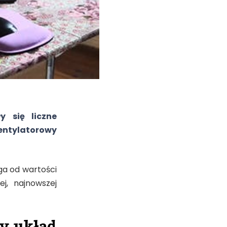
y się liczne
entylatorowy
a od wartości
j, najnowszej
y układ