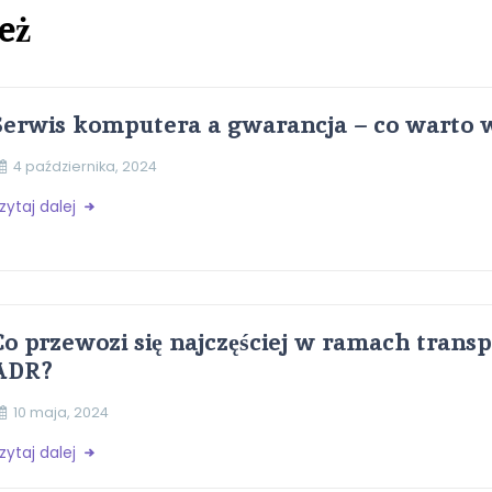
eż
Serwis komputera a gwarancja – co warto w
4 października, 2024
zytaj dalej
Co przewozi się najczęściej w ramach tran
ADR?
10 maja, 2024
zytaj dalej