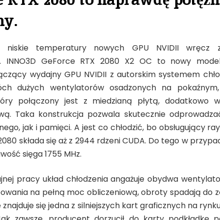
ny.
 niskie temperatury nowych GPU NVIDII wręcz 
gu. INNO3D GeForce RTX 2080 X2 OC to nowy model 
ączący wydajny GPU NVIDII z autorskim systemem chłod
óch dużych wentylatorów osadzonych na pokaźnym,
który połączony jest z miedzianą płytą, dodatkowo
ą. Taka konstrukcja pozwala skutecznie odprowadzać
nego, jak i pamięci. A jest co chłodzić, bo obsługujący ray
080 składa się aż z 2944 rdzeni CUDA. Do tego w przyp
iwość sięga 1755 MHz.
nej pracy układ chłodzenia angażuje obydwa wentylator
wania na pełną moc obliczeniową, obroty spadają do z
najduje się jedna z silniejszych kart graficznych na rynk
 Jak zawsze, producent dorzucił do karty podkładkę 