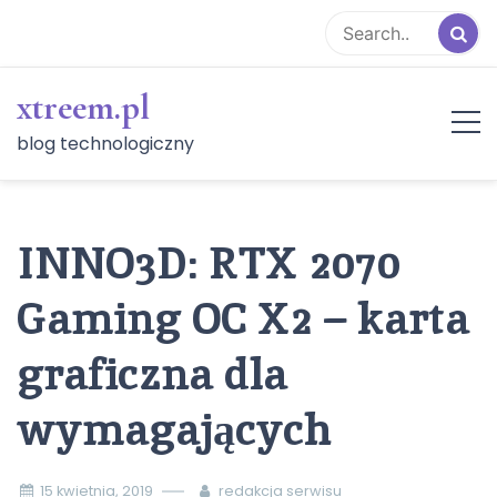
Skip
to
content
xtreem.pl
blog technologiczny
INNO3D: RTX 2070
Gaming OC X2 – karta
graficzna dla
wymagających
15 kwietnia, 2019
redakcja serwisu