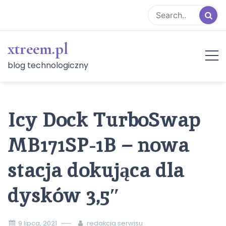
Skip
to
content
xtreem.pl
blog technologiczny
Icy Dock TurboSwap
MB171SP-1B – nowa
stacja dokująca dla
dysków 3,5″
9 lipca, 2021
redakcja serwisu