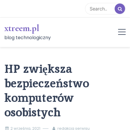
Skip
to
content
xtreem.pl
blog technologiczny
HP zwiększa
bezpieczeństwo
komputerów
osobistych
2 września, 2021
redakcja serwisu