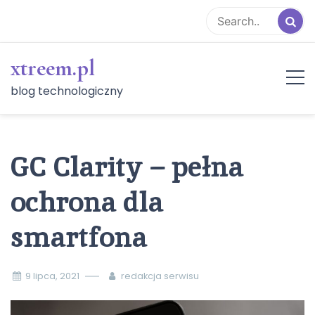
Skip
to
content
xtreem.pl
blog technologiczny
GC Clarity – pełna
ochrona dla
smartfona
9 lipca, 2021
redakcja serwisu