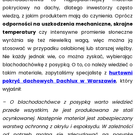
pokryciowy na dachy, dlatego inwestorzy często
wiedzą, z jakim produktem mają do czynienia. Oprócz
odporności na uszkodzenia mechaniczne, skrajne
temperatury
czy intensywne promienie słoneczne
wyróżnia się też niewielką wagą, więc można ją
stosować w przypadku osłabionej lub starszej więźby.
Nie każdy jednak wie, co można zyskać, wybierając
blachodachówkę z posypką. O to, co należy wiedzieć o
takim materiale, zapytaliśmy specjalistę z
hurtowni
pokryć dachowych Dachlux w Warszawie
, który
wyjaśnił:
– O blachodachówce z posypką warto wiedzieć
przede wszystkim, że jest produkowana ze stali
ocynkowanej. Następnie materiał jest zabezpieczany
warstwą ochronną z akrylu i espoksydu. W zależności
od potrzeb można się zdecydować na posypkę