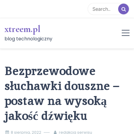
Skip
to
content
xtreem.pl
blog technologiczny
Bezprzewodowe
słuchawki douszne –
postaw na wysoką
jakość dźwięku
8 sierpnia, 2022
redakcja serwisu