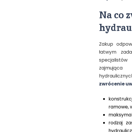
Na co z
hydraul
Zakup odpowi
łatwym zada
specjalistó
zajmująca
hydraulicznyc
zwrócenie uw
konstrukc
ramowe, w
maksymaln
rodzaj z
hydraulic