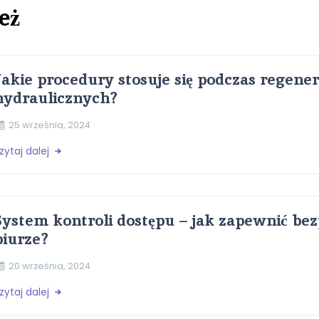
eż
Jakie procedury stosuje się podczas regener
hydraulicznych?
25 września, 2024
zytaj dalej
System kontroli dostępu – jak zapewnić be
biurze?
20 września, 2024
zytaj dalej