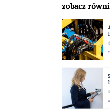
zobacz równi
c
c