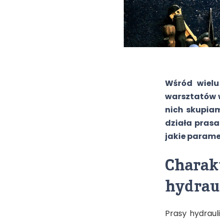
Wśród wielu
warsztatów w
nich skupiam
działa prasa
jakie parame
Charakt
hydrau
Prasy hydraul