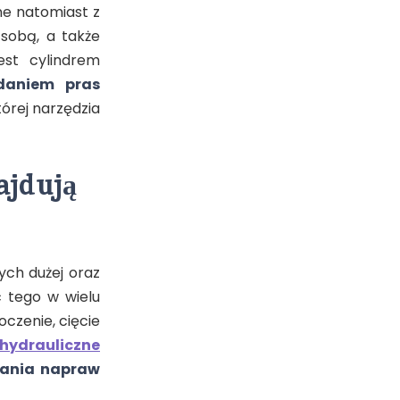
ne natomiast z
sobą, a także
est cylindrem
daniem pras
órej narzędzia
ajdują
ch dużej oraz
 tego w wielu
czenie, cięcie
 hydrauliczne
zania napraw