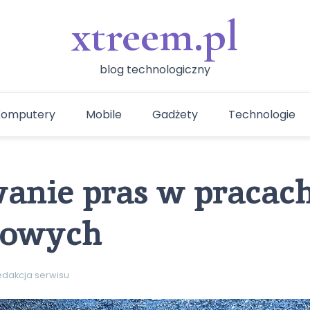
xtreem.pl
blog technologiczny
Komputery
Mobile
Gadżety
Technologie
anie pras w pracac
towych
edakcja serwisu