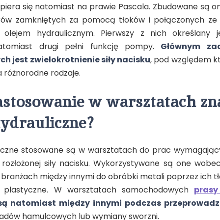
 opiera się natomiast na prawie Pascala. Zbudowane są o
rów zamkniętych za pomocą tłoków i połączonych ze 
 olejem hydraulicznym. Pierwszy z nich określany j
atomiast drugi pełni funkcję pompy.
Głównym za
h jest zwielokrotnienie siły nacisku
, pod względem kt
na różnorodne rodzaje.
astosowanie w warsztatach zn
ydrauliczne?
liczne stosowane są w warsztatach do prac wymagający
rozłożonej siły nacisku. Wykorzystywane są one wobec
branżach między innymi do obróbki metali poprzez ich tło
e plastyczne. W warsztatach samochodowych
prasy
ą natomiast między innymi podczas przeprowad
ładów hamulcowych lub wymiany sworzni.