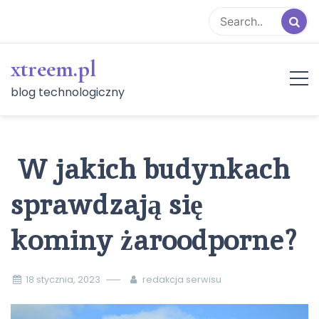
Skip
to
content
xtreem.pl
blog technologiczny
W jakich budynkach
sprawdzają się
kominy żaroodporne?
18 stycznia, 2023
redakcja serwisu