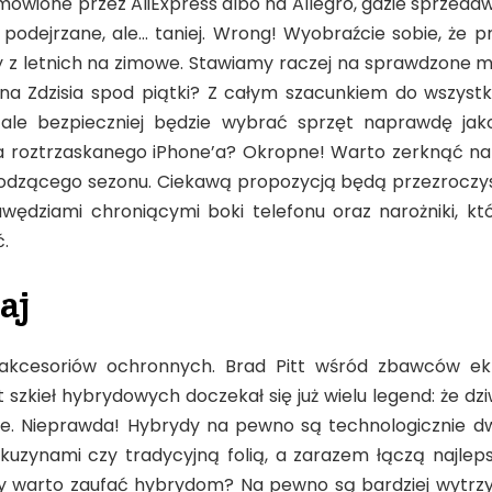
mówione przez AliExpress albo na Allegro, gdzie sprzedaw
y podejrzane, ale… taniej. Wrong! Wyobraźcie sobie, że 
 z letnich na zimowe. Stawiamy raczej na sprawdzone m
a Zdzisia spod piątki? Z całym szacunkiem do wszystk
ale bezpieczniej będzie wybrać sprzęt naprawdę jak
ja roztrzaskanego iPhone’a? Okropne! Warto zerknąć na
odzącego sezonu. Ciekawą propozycją będą przezroczy
wędziami chroniącymi boki telefonu oraz narożniki, któ
.
aj
akcesoriów ochronnych. Brad Pitt wśród zbawców e
zkieł hybrydowych doczekał się już wielu legend: że dziw
e. Nieprawda! Hybrydy na pewno są technologicznie dw
uzynami czy tradycyjną folią, a zarazem łączą najlep
y warto zaufać hybrydom? Na pewno są bardziej wytrzy