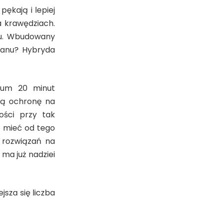
ękają i lepiej
a krawędziach.
nu. Wbudowany
kranu? Hybryda
imum 20 minut
ją ochronę na
ości przy tak
e mieć od tego
 rozwiązań na
ma już nadziei
jsza się liczba