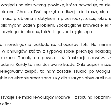
względu na elastyczną powłokę, która powoduje, że nie p
ekranu. Chronią Twój sprzęt na dłużej i nie kruszą się n
ie masz problemu z dotykiem i przezroczystością ekra
 papilarnych? Żaden problem. Zaokrąglone krawędzie e
j przylega do ekranu, także tego zaokrąglonego.
to niewdzięczne zakładanie, chociażby folii. Na min
 w chirurgów, którzy z typową sobie precyzją nakłada
ekranu. Taaak, na pewno. Ileż frustracji, nerwów, zł
adaniu. Każdy to zna, dosłownie każdy. O ile papież moż
ddelegowany zespół, to nam zostaje szukać po Googlu
ble na ekranie smartfona. Czy dla szarych obywateli nie 
szykuje się mała rewolucja? Możliwe – z roku na rok zmnie
 ofiar.