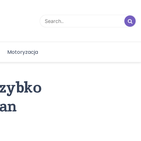
Motoryzacja
 szybko
ran