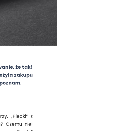
anie, że tak!
łożyła zakupu
ą poznam.
zy. „Plecki” z
a? Czemu nie!