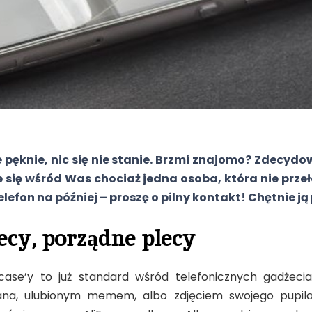
 pęknie, nic się nie stanie. Brzmi znajomo? Zdecydow
ie się wśród Was chociaż jedna osoba, która nie prze
lefon na później – proszę o pilny kontakt! Chętnie j
ecy, porządne plecy
case’y to już standard wśród telefonicznych gadżeciar
na, ulubionym memem, albo zdjęciem swojego pupil