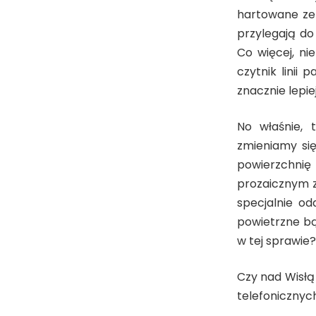
hartowane ze 
przylegają do 
Co więcej, n
czytnik linii
znacznie lepie
No właśnie, 
zmieniamy się
powierzchnię 
prozaicznym z
specjalnie o
powietrzne bą
w tej sprawie?
Czy nad Wisłą 
telefonicznych