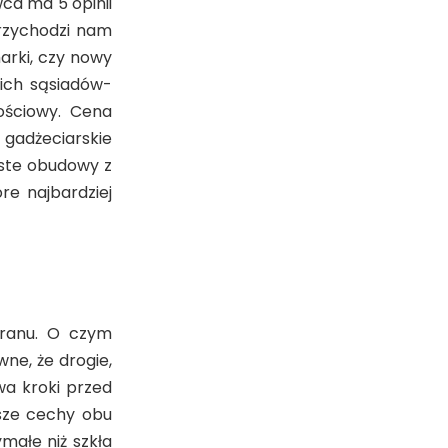
ca ma 5 opinii
przychodzi nam
arki, czy nowy
ich sąsiadów-
ościowy. Cena
 gadżeciarskie
ste obudowy z
re najbardziej
kranu. O czym
ne, że drogie,
a kroki przed
sze cechy obu
małe niż szkła