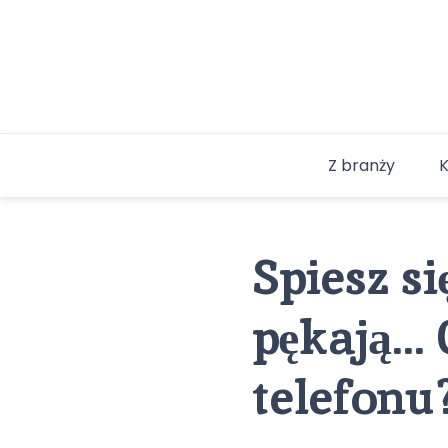
Skip
to
content
Z branży
Spiesz si
pękają… 
telefonu