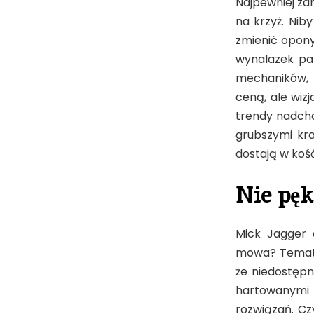
Najpewniej za
na krzyż. Nib
zmienić opony
wynalazek pan
mechaników, 
ceną, ale wiz
trendy nadch
grubszymi kra
dostają w kość
Nie pęk
Mick Jagger 
mowa? Temat s
że niedostępn
hartowanymi k
rozwiązań. Cz