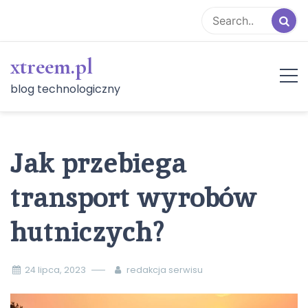
Skip
to
content
xtreem.pl
blog technologiczny
Jak przebiega
transport wyrobów
hutniczych?
24 lipca, 2023
redakcja serwisu