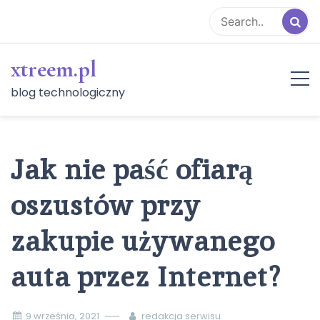
Skip
to
content
xtreem.pl
blog technologiczny
Jak nie paść ofiarą
oszustów przy
zakupie używanego
auta przez Internet?
9 września, 2021
redakcja serwisu