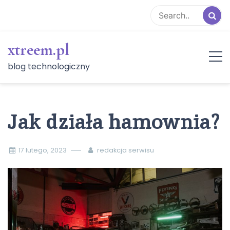
Skip
to
content
xtreem.pl
blog technologiczny
Jak działa hamownia?
17 lutego, 2023
redakcja serwisu