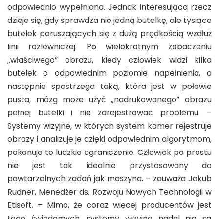
odpowiednio wypełniona. Jednak interesująca rzecz
dzieje się, gdy sprawdza nie jedną butelkę, ale tysiące
butelek poruszających się z dużą prędkością wzdłuż
linii rozlewniczej. Po wielokrotnym zobaczeniu
„właściwego” obrazu, kiedy człowiek widzi kilka
butelek o odpowiednim poziomie napełnienia, a
następnie spostrzega taką, która jest w połowie
pusta, mózg może użyć „nadrukowanego” obrazu
pełnej butelki i nie zarejestrować problemu. –
Systemy wizyjne, w których system kamer rejestruje
obrazy i analizuje je dzięki odpowiednim algorytmom,
pokonuje to ludzkie ograniczenie. Człowiek po prostu
nie jest tak idealnie przystosowany do
powtarzalnych zadań jak maszyna. – zauważa Jakub
Rudner, Menedżer ds. Rozwoju Nowych Technologii w
Etisoft. – Mimo, że coraz więcej producentów jest
tego świadomych, systemy wizyjne nadal nie są