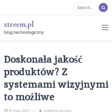
Skip
to
content
xtreem.pl
blog technologiczny
Doskonała jakość
produktów? Z
systemami wizyjnymi
to możliwe
8 maja, 2021
redakcja serwisu